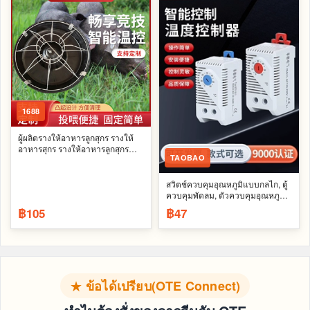
1688
ผู้ผลิตรางให้อาหารลูกสุกร รางให้
อาหารสุกร รางให้อาหารลูกสุกร
TAOBAO
เครื่องจักรผลิตอาหารสัตว์ และ
อุปกรณ์สัตวแพทย์แบบแนวตั้ง
สวิตช์ควบคุมอุณหภูมิแบบกลไก, ตู้
ควบคุมพัดลม, ตัวควบคุมอุณหภูมิ
อุตสาหกรรม, เครื่องทำความร้อน
฿105
฿47
(ใช้งานได้กับอุปกรณ์ต่างๆ)
★ ข้อได้เปรียบ(OTE Connect)