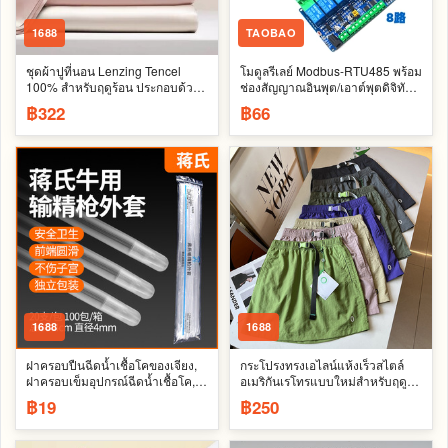
1688
TAOBAO
ชุดผ้าปูที่นอน Lenzing Tencel
โมดูลรีเลย์ Modbus-RTU485 พร้อม
100% สำหรับฤดูร้อน ประกอบด้วย
ช่องสัญญาณอินพุต/เอาต์พุตดิจิทัล
ผ้าปูที่นอน 3 ชิ้น ปลอกผ้านวมไหม
5V/12V 1/2/4/8 ช่อง และ
฿322
฿66
นุ่มลื่น ปลอกหมอน (ชุด 3 ชิ้น)
RS485TTL
1688
1688
ฝาครอบปืนฉีดน้ำเชื้อโคของเจียง,
กระโปรงทรงเอไลน์แห้งเร็วสไตล์
ฝาครอบเข็มอุปกรณ์ฉีดน้ำเชื้อโค,
อเมริกันเรโทรแบบใหม่สำหรับฤดู
ถุงมือยาวสำหรับสัตวแพทย์โค,
ร้อน ~ กระโปรงขาสั้นกันแดดเนื้อ
฿19
฿250
อุปกรณ์ผสมพันธุ์โค
บางระบายอากาศได้ดีสำหรับผู้หญิง