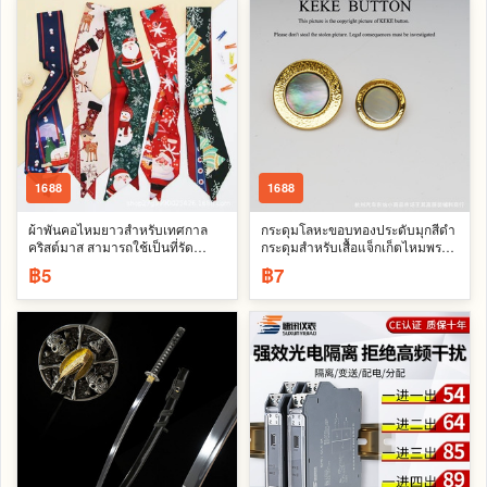
1688
1688
ผ้าพันคอไหมยาวสำหรับเทศกาล
กระดุมโลหะขอบทองประดับมุกสีดำ
คริสต์มาส สามารถใช้เป็นที่รัด
กระดุมสำหรับเสื้อแจ็กเก็ตไหมพรม
กระเป๋า ที่รัดผม ผ้าพันคอ ที่คาดผม
สไตล์ชาแนล กระดุมสำหรับสูท
฿5
฿7
หรือของขวัญคริสต์มาสได้
คาร์ดิแกนถัก