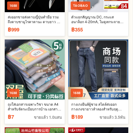
1688
TAOBAO
ส่งออกขายส่งดาบญี่ปุ่นทำมือ รวม
ตัวแยกสัญญาณ DC, กระแส
ถึงดาบซามูไรคาตานะ ดาบยาว ดา
อนาล็อก 4-20mA, โมดูลกระจาย
บอิไอโดสีดำ และใบมีดที่ไม่ลับคม
และส่งแรงดันไฟฟ้า, หนึ่งอินพุตและ
฿999
฿355
สองเอาต์พุต, 0-10V
1688
1688
ถุงใส่เอกสารเฉพาะวิชา ขนาด A4
กางเกงยีนส์ผู้ชาย สไตล์ส่งออก
สำหรับจัดระเบียบการบ้าน เอกสาร
กางเกงขายาวลำลองสำหรับฤดู
สอบ อุปกรณ์การเรียน และหนังสือ
ใบไม้ผลิและฤดูใบไม้ร่วง ทรงเข้ารูป
฿7
฿189
ขายแล้ว 1.0แสน
ขายแล้ว 3.5พัน
ถุงผ้าตาข่ายโปร่งใส
ขากรรไบตรง กางเกงอเนกประสงค์
และทันสมัยสำหรับฤดูใบไม้ร่วงและ
ฤดูหนาว