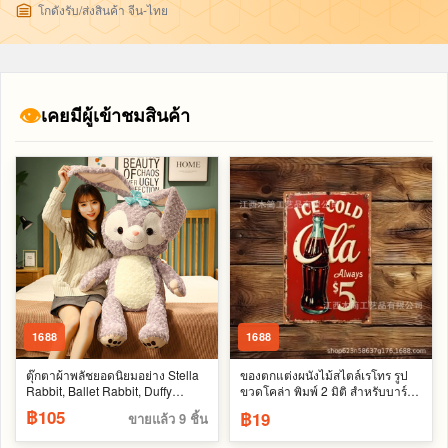
โกดังรับ/ส่งสินค้า จีน-ไทย
👁
เคยมีผู้เข้าชมสินค้า
1688
1688
ตุ๊กตาผ้าพลัชยอดนิยมอย่าง Stella
ของตกแต่งผนังไม้สไตล์เรโทร รูป
Rabbit, Ballet Rabbit, Duffy
ขวดโคล่า พิมพ์ 2 มิติ สำหรับบาร์
Rabbit และตุ๊กตากระต่ายน่ารักที่
โรงรถ และคาเฟ่ - สไตล์ใหม่ปี 2026
฿105
฿19
ขายแล้ว 9 ชิ้น
เหมาะกับการถ่ายรูปอัพลง
Instagram