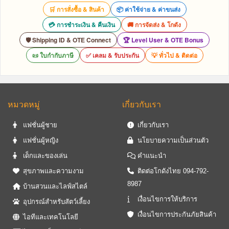
🛒 การสั่งซื้อ & สินค้า
📦 ค่าใช้จ่าย & ค่าขนส่ง
💳 การชำระเงิน & คืนเงิน
🚚 การจัดส่ง & โกดัง
🛡️ Shipping ID & OTE Connect
🏆 Level User & OTE Bonus
📜 ใบกำกับภาษี
✅ เคลม & รับประกัน
💡 ทั่วไป & ติดต่อ
หมวดหมู่
เกี่ยวกับเรา
แฟชั่นผู้ชาย
เกี่ยวกับเรา
แฟชั่นผู้หญิง
นโยบายความเป็นส่วนตัว
เด็กและของเล่น
คำแนะนำ
สุขภาพและความงาม
ติดต่อโกดังไทย 094-792-
8987
บ้านสวนและไลฟ์สไตล์
เงื่อนไขการให้บริการ
อุปกรณ์สำหรับสัตว์เลี้ยง
เงื่อนไขการประกันภัยสินค้า
ไอทีและเทคโนโลยี