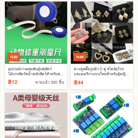
1688
1688
อุปกรณ์การผสมพันธุ์ปศุสัตว์
ต่างหูสตั๊ดรูปตัว C คู่ สไตล์ยุโรป
ไม้บรรทัดวัดน้ำหนักสัตว์สำหรับสุกร
และอเมริกาแบบใหม่สำหรับผู้หญิง
และโค ไม้บรรทัดวัดรอบอกและน้ำ
ต่างหูรูปหัวใจประดับเพชรคุณภาพ
฿12
฿44
ขายแล้ว 300 ชิ้น
หนักสำหรับโคและสุกร คอกและ
สูง ต่างหูคลาสสิกที่ใช้งานได้หลาก
ไม้บรรทัดสำหรับทำเครื่องหมายการ
หลาย พร้อมสัมผัสแห่งความหรูหรา
ผสมพันธุ์