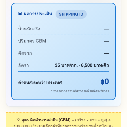
📊 ผลการประเมิน
SHIPPING ID
น้ำหนักจริง
—
ปริมาตร CBM
—
คิดจาก
—
อัตรา
35 บาท/กก. · 6,500 บาท/คิว
0
฿
ค่าขนส่งระหว่างประเทศ
* ราคาจากตารางอัตราตามน้ำหนัก/ปริมาตร
💡
สูตร คิดคำนวนค่าคิว (CBM)
= (กว้าง × ยาว × สูง) ÷
1,000,000 *ระบบเลือกค่าที่มากกว่าระหว่างเรทน้ำหนักและ