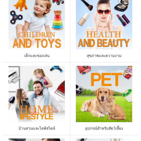
เด็กและของเล่น
สุขภาพและความงาม
บ้านสวนและไลฟ์สไตล์
อุปกรณ์สำหรับสัตว์เลี้ยง